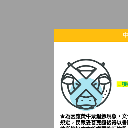
←檢
★為因應黃牛票猖獗現象，文
規定，民眾妥善蒐證後得以書