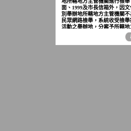
地所轄地方主管機關進行檢舉
面、1999及市長信箱外，因
別舉辦地所轄地方主管機關不
民眾網路檢舉，系統收受檢舉
活動之舉辦地，分案予所轄地
★
連假後上班首日及每週一現
等候時間，非急欲申辦案件，
本所服務時間為週一至週五上
★
假日（依行政院人事行政總處
無提供服務，請市民避免於非
★依行政院人事行政總處公布
（115年1月1日）、春節（115
念日（115年2月27日至115
月3日至115年4月6日）、勞動
（115年6月19日至115年6
(115年9月25日至115年9月2
11日）、臺灣光復暨金門古寧頭大