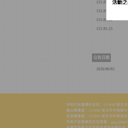
活動之
115.05.12
方形
115.05.13
黑
115.05.22
棕
★
連假
等候時
115.05.25
髮
本所
★
假日（
無提供
公告日期
★依行
2026/06/02
（115
念日（
月3日
（11
(115
:::
11日
中和戶政事務所本所：235048 新北市中和區南
月26
員山辦事處：235008 新北市中和區中正路11
務時間
民享辦事處：235007 新北市中和區民享街37
建議可
中和戶政事務所主任信箱：
ntpc506@
指定結
本網站為新北市政府民政局版權所有 