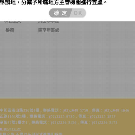
舉辦地，分案予所轄地方主管機關進行查處。
木頭印章
員山辦事處
色鴨舌帽
員山辦事處
色髮夾
員山辦事處
後上班首日及每週一現場洽公民眾多，市民朋友申辦案件
間，非急欲申辦案件，可避開該時段，以節省您的寶貴時
圈
民享辦事處
服務時間為週一至週五上午8時至下午5時30分，週六、
依行政院人事行政總處公布之
115年政府行政機關辦公日
服務，請市民避免於非服務時間至戶所洽公，以免徒勞往
政院人事行政總處公布之115年行政機關辦公日曆表實施
年1月1日）、春節（115年2月14日至115年2月22日）、22
115年2月27日至115年3月1日）、兒童節及民族掃墓節（1
至115年4月6日）、勞動節
（115年5月1日至115年月3日）
5年6月19日至115年6月21日）、中秋節、孔子誕辰紀念日/
年9月25日至115年9月28日)、國慶日（115年10月9日至115
）、臺灣光復暨金門古寧頭大捷紀念日(115年10月24日至115
山路236號4樓 , 聯絡電話：(02)2949-5759 , 傳真：(02)2949-4046
日)、行憲紀念日(115年12月25日至12月27日)，請市民避
63號3樓 , 聯絡電話：(02)2225-9730 , 傳真：(02)2225-5853
至戶所洽公，以免徒勞往返。
另如有辦理結婚登記需求之
號2樓之1 , 聯絡電話：(02)2226-3186 , 傳真：(02)2226-3172
於結婚登記日前3個辦公日內，向戶政事務所辦理結婚登
ntpc.gov.tw
婚登記生效日，歡迎多加利用。
未經允許 不得以任何形式複製和採用