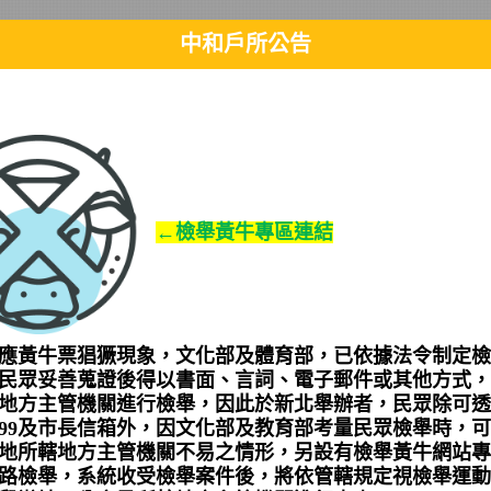
中和戶所公告
您好：
取之遺失物（含員山及民享辦事處），次月月初於本所網頁公告招領1個
理規範」之規定處理。
身分證前來領取遺失物，如有相關問題請致電保管單位洽詢。
949-5759(新北市中和區南山路236號4樓)
225-9730(新北市中和區中正路1163號3樓)
2226-3186(新北市中和區民享街37號2樓之1)
←檢舉黃牛專區連結
5.06.02
失物品
遺失地點(保管單位)
備註
應黃牛票猖獗現象，文化部及體育部，已依據法令制定檢
自動短傘
所 本 部
民眾妥善蒐證後得以書面、言詞、電子郵件或其他方式，
(黑色)
所 本 部
地方主管機關進行檢舉，因此於新北舉辦者，民眾除可透
999及市長信箱外，因文化部及教育部考量民眾檢舉時，
龍圖案印泥 所 本 部
地所轄地方主管機關不易之情形，另設有檢舉黃牛網站專
圓點髮圈
員山辦事處
路檢舉，系統收受檢舉案件後，將依管轄規定視檢舉運動