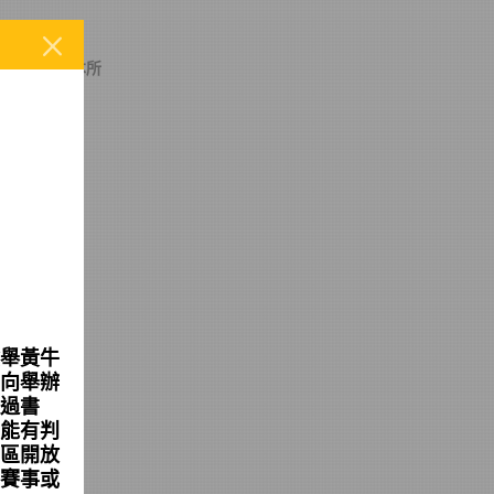
月後，將依本所
舉黃牛
向舉辦
過書
可能有判
區開放
賽事或