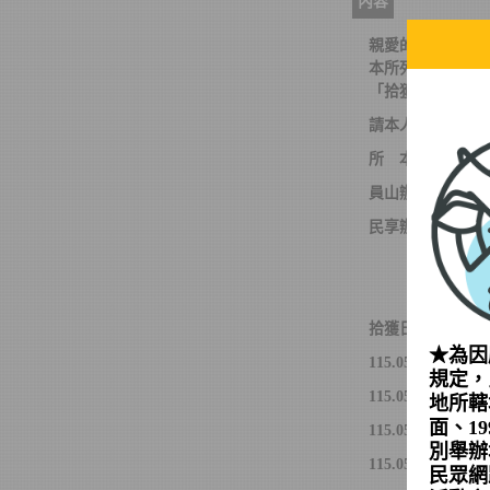
內容
親愛的市民朋友
本所列冊保管未領
「拾獲遺失物處
請本人攜帶國民
所 本 部：(02)2
員山辦事處：(02)2
民享辦事處：(02)
11
拾獲日期
遺
★為因
115.05.04
藍色
規定，
115.05.20
耳機
地所轄
面、1
115.05.22
陶瓷
別舉辦
115.05.11
藍色
民眾網