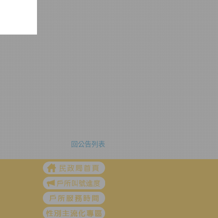
請寬估
間。
日及國定
曆表
）
返。
：元旦
8和平紀
15年4
端午節
回公告列表
教師節
年10月
年10
免於非服
民眾，
記，並